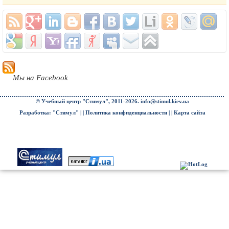
Мы на Facebook
© Учебный центр "Стимул", 2011-2026.
info@stimul.kiev.ua
Разработка: "Стимул" | |
Политика конфиденциальности
| |
Карта сайта