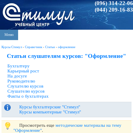
(096) 314-22-06
(044) 209-16-83
Меню
Курсы Стимул
›
Справочник
›
Статьи
›
оформление
Статьи слушателям курсов: "Оформление"
Бухгалтеру
Карьерный рост
На досуге
Руководителю
Слухателю курсов
Слушателю курсов
Факты о бухгалтерах
Курсы бухгалтерские "Стимул"
Курсы компьютерные "Стимул"
Просмотреть еще
методические материалы на тему
"Оформление"
.