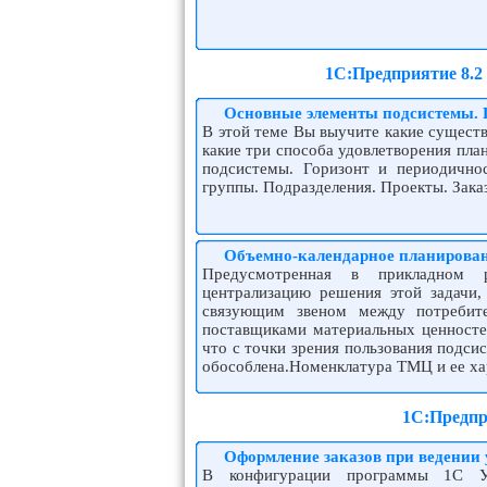
1С:Предприятие 8.2
Основные элементы подсистемы. 
В этой теме Вы выучите какие существ
какие три способа удовлетворения пла
подсистемы. Горизонт и периодично
группы. Подразделения. Проекты. Зака
Объемно-календарное планирован
Предусмотренная в прикладном р
централизацию решения этой задачи,
связующим звеном между потребите
поставщиками материальных ценносте
что с точки зрения пользования подси
обособлена.Номенклатура ТМЦ и ее хар
1С:Предпр
Оформление заказов при ведении 
В конфигурации программы 1С Уп