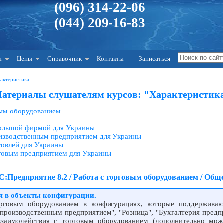
(096) 314-22-06
(044) 209-16-83
ы
Цены
Справочник
Контакты
Записаться
рактеристика
атериалы слушателям курсов: "Характеристик
вым оборудованием
большой фирмой для Украины
оизводственным предприятием для Украины
говлей для Украины
рговым предприятием для Украины
С:Предприятие 8.2 / Работа с торговым оборудованием / Общ
я в объекты конфигурации.
рговым оборудованием в конфигурациях, которые поддержива
 производственным предприятием", "Розница", "Бухгалтерия предп
 взаимодействия с торговым оборудованием (дополнительно мож