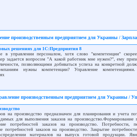
ление производственным предприятием для Украины / Зарпл
овых решениях для 1С:Предприятия 8
е в управлении персоналом, хотя слово "компетенции" скоре
ер задается вопросом "А какой работник мне нужен?", ему прих
личности, позволяющими добиваться успеха на конкретной долж
омпаниям нужны компетенции? Управление компетенциями.
иях
правление производственным предприятием для Украины / У
изводство
зов на производство предназначен для планирования и учета по
одимых для выполнения заказов на производство.Формирование 
ение потребностей заказов на производство. Потребности, п
е потребностей заказов на производство. Закрытие потребносте
аспределении материалов на выпуск готовой продукции. Явн