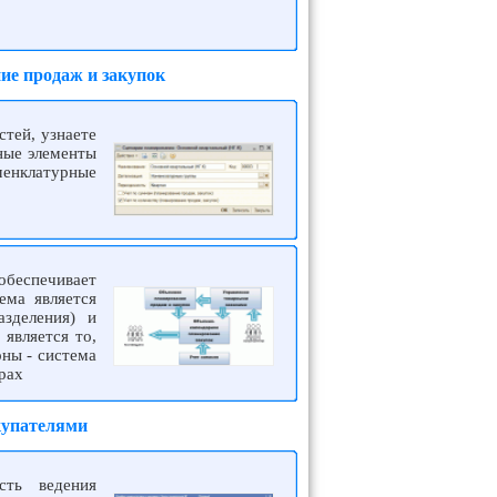
ие продаж и закупок
тей, узнаете
вные элементы
менклатурные
беспечивает
ема является
зделения) и
является то,
оны - система
рах
купателями
сть ведения