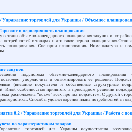
 / Управление торговлей для Украины / Объемное планирован
Горизонт и периодичность планирования
ую этапы объемно-календарного планирования закупок и потребнос
на потребностей в товарах и что такое период планирования.Осно
сть планирования. Сценарии планирования. Номенклатура и но
зы
ие закупок
ешении подсистема объемно-календарного планирования о
 позволяет упорядочить и оптимизировать ее решение. Подсист
лями (внешние покупатели и собственные структурные подра
й. Иной особенностью принятого в прикладном решении подхода 
стема расположена "позже" всех прочих подсистем. С другой стор
актеристика.. Способы удовлетворения плана потребностей в това
иятие 8.2 / Управление торговлей для Украины / Работа с по
учета по характеристикам товаров.
равление торговлей для Украины осуществлена возможно