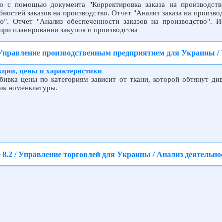
во с помощью документа "Корректировка заказа на производств
бностей заказов на производство. Отчет "Анализ заказа на произво
о". Отчет "Анализ обеспеченности заказов на производство". И
 при планировании закупок и производства
 Управление производственным предприятием для Украины /
кции, цены и характеристики
бивка цены по категориям зависит от ткани, которой обтянут див
ник номенклатуры.
8.2 / Управление торговлей для Украины / Анализ деятельн