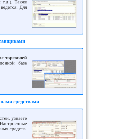
т.д.). Также
ведется. Для
оставщиками
ие торговлей
ионной базе
жными средствами
тей, узнаете
.Настроечные
жных средств