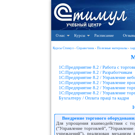
О нас
Курсы
Расписание
Отзыв
Курсы Стимул
›
Справочник
›
Полезные материалы
›
ха
М
1С:Предприятие 8.2 / Работа с торго
1С:Предприятие 8.2 / Разработчикам
1С:Предприятие 8.2 / Управление не
1С:Предприятие 8.2 / Управление пр
1С:Предприятие 8.2 / Управление тор
1С:Предприятие 8.2 / Управление то
Бухгалтеру / Оплата праці та кадри
1
Внедрение торгового оборудовани
Для упрощения взаимодействия с то
(
"
Управление торговлей", "Управление
учреждений"), реализован механизм