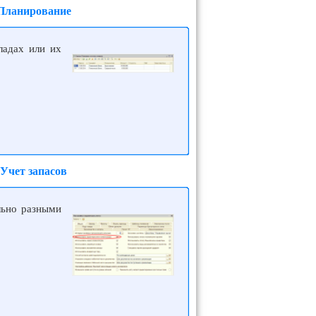
 Планирование
ладах или их
Учет запасов
льно разными