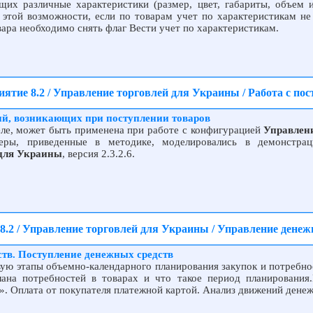
щих различные характеристики (размер, цвет, габариты, объем и 
этой возможности, если по товарам учет по характеристикам не 
вара необходимо снять флаг Вести учет по характеристикам.
ятие 8.2 / Управление торговлей для Украины / Работа с п
й, возникающих при поступлении товаров
еле, может быть применена при работе с конфигурацией
Управлен
еры, приведенные в методике, моделировались в демонстрац
 для Украины
, версия 2.3.2.6.
8.2 / Управление торговлей для Украины / Управление дене
тв. Поступление денежных средств
ую этапы объемно-календарного планирования закупок и потребнос
лана потребностей в товарах и что такое период планирования
. Оплата от покупателя платежной картой. Анализ движений дене