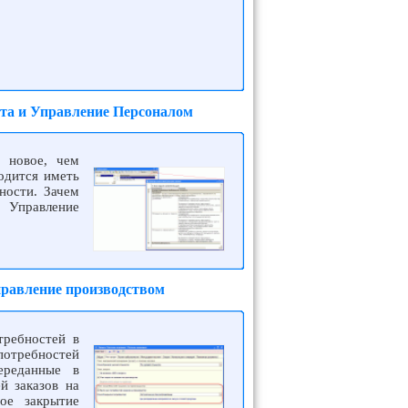
ата и Управление Персоналом
е новое, чем
одится иметь
ности. Зачем
 Управление
правление производством
требностей в
потребностей
ереданные в
й заказов на
ое закрытие