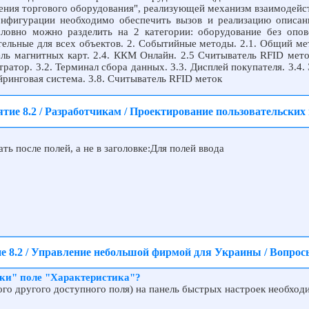
ения торгового оборудования", реализующей механизм взаимодейст
конфигурации необходимо обеспечить вызов и реализацию описа
словно можно разделить на 2 категории: оборудование без опо
тельные для всех объектов. 2. Событийные методы. 2.1. Общий ме
ель магнитных карт. 2.4. ККМ Онлайн. 2.5 Считыватель
RFID
мето
ратор. 3.2. Терминал сбора данных. 3.3. Дисплей покупателя. 3.4.
йринговая система. 3.8. Считыватель
RFID
меток
тие 8.2 / Разработчикам / Проектирование пользовательских
ть после полей, а не в заголовке:Для полей ввода
е 8.2 / Управление небольшой фирмой для Украины / Вопрос
йки" поле "Характеристика"?
ого другого доступного поля) на панель быстрых настроек необхо