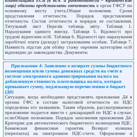
плательщики ЕСВ (в т.ч. и работодатели – юридические
лица) обязаны представлять отчетность
в орган ГФСУ по
основному месту учета.Общие положения. Сроки
представления отчетности. Порядок представления
отчетности. Состав отчетности и порядок ее составления.
Титульный лист Перелік таблиць звіту. Таблиця 1.
Нарахування єдиного внеску. Таблиця 5. Відомості про
трудові відносини осіб. Таблиця 6. Відомості про нарахування
заробітної плати (доходу) застрахованим особам. Таблиця 7.
Наявність підстав для обліку стажу окремим категоріям осіб
відповідно до законодавства. Документы
Приложение 4: Заявление о возврате суммы бюджетного
возмещения и/или суммы денежных средств на счете в
системе электронного администрирования налога на
добавленную стоимость плательщика налога, которая
превышает сумму, подлежащую перечислению в бюджет
(Д4)
Ситуации, когда необходимо представлять приложение Д4 в
органы ГФС в составе налоговой отчетности по НДС
определены его названием. Таким образом, рассматриваемое
приложение подается вместе с декларацией по НДС в случае,
если:Общие положения. Порядок заполнения приложения Д4.
Критерии для автоматического бюджетного возмещения НДС.
Банковская финансовая гарантия. Возврат излишка
(переплаты) на электронном НДС-счете. Оформление и