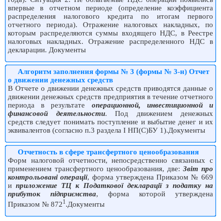
впервые в отчетном периоде (определение коэффициента
распределения налогового кредита по итогам первого
отчетного периода). Отражение налоговых накладных, по
которым распределяются суммы входящего НДС, в Реестре
налоговых накладных. Отражение распределенного НДС в
декларации. Документы
Алгоритм заполнения формы № 3 (формы № 3-н) Отчет
о движении денежных средств
В Отчете о движении денежных средств приводятся данные о
движении денежных средств предприятия в течение отчетного
периода в результате
операционной, инвестиционной и
финансовой деятельности
. Под движением денежных
средств следует понимать поступление и выбытие денег и их
эквивалентов (согласно п.3 раздела I НП(С)БУ 1).Документы
Отчетность в сфере трансфертного ценообразования
Форм налоговой отчетности, непосредственно связанных с
применением трансфертного ценообразования, две:
Звіт про
контрольовані операції
, форма утверждена Приказом № 669
и
приложение ТЦ к Податкової декларації з податку на
прибуток підприємства
, форма которой утверждена
1
Приказом № 872
.Документы