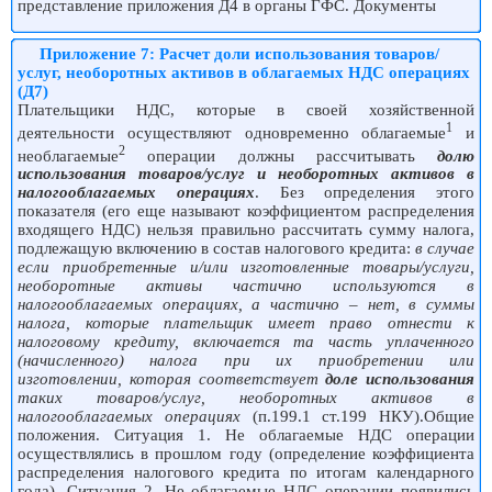
представление приложения Д4 в органы ГФС. Документы
Приложение 7: Расчет доли использования товаров/
услуг, необоротных активов в облагаемых НДС операциях
(Д7)
Плательщики НДС, которые в своей хозяйственной
1
деятельности осуществляют одновременно облагаемые
и
2
необлагаемые
операции должны рассчитывать
долю
использования товаров/услуг и необоротных активов в
налогооблагаемых операциях
. Без определения этого
показателя (его еще называют коэффициентом распределения
входящего НДС) нельзя правильно рассчитать сумму налога,
подлежащую включению в состав налогового кредита:
в случае
если приобретенные и/или изготовленные товары/услуги,
необоротные активы частично используются в
налогооблагаемых операциях, а частично – нет, в суммы
налога, которые плательщик имеет право отнести к
налоговому кредиту, включается та часть уплаченного
(начисленного) налога при их приобретении или
изготовлении, которая соответствует
доле использования
таких товаров/услуг, необоротных активов в
налогооблагаемых операциях
(п.199.1 ст.199 НКУ).Общие
положения. Ситуация 1. Не облагаемые НДС операции
осуществлялись в прошлом году (определение коэффициента
распределения налогового кредита по итогам календарного
года). Ситуация 2. Не облагаемые НДС операции появились