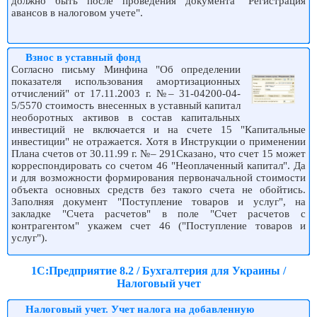
должно быть после проведения документа "Регистрация
авансов в налоговом учете".
Взнос в уставный фонд
Согласно письму Минфина "Об определении
показателя использования амортизационных
отчислений" от 17.11.2003 г. №– 31-04200-04-
5/5570 стоимость внесенных в уставный капитал
необоротных активов в состав капитальных
инвестиций не включается и на счете 15 "Капитальные
инвестиции" не отражается. Хотя в Инструкции о применении
Плана счетов от 30.11.99 г. №– 291Сказано, что счет 15 может
корреспондировать со счетом 46 "Неоплаченный капитал". Да
и для возможности формирования первоначальной стоимости
объекта основных средств без такого счета не обойтись.
Заполняя документ "Поступление товаров и услуг", на
закладке "Счета расчетов" в поле "Счет расчетов с
контрагентом" укажем счет 46 ("Поступление товаров и
услуг").
1С:Предприятие 8.2 / Бухгалтерия для Украины /
Налоговый учет
Налоговый учет. Учет налога на добавленную