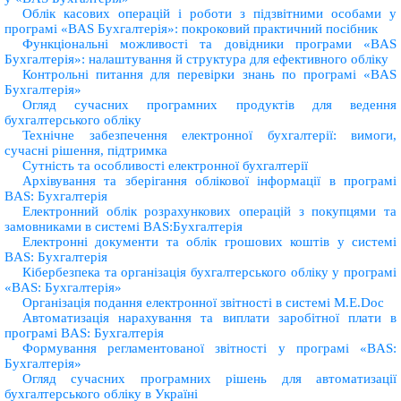
Облік касових операцій і роботи з підзвітними особами у
програмі «BAS Бухгалтерія»: покроковий практичний посібник
Функціональні можливості та довідники програми «BAS
Бухгалтерія»: налаштування й структура для ефективного обліку
Контрольні питання для перевірки знань по програмі «BAS
Бухгалтерія»
Огляд сучасних програмних продуктів для ведення
бухгалтерського обліку
Технічне забезпечення електронної бухгалтерії: вимоги,
сучасні рішення, підтримка
Сутність та особливості електронної бухгалтерії
Архівування та зберігання облікової інформації в програмі
BAS: Бухгалтерія
Електронний облік розрахункових операцій з покупцями та
замовниками в системі BAS:Бухгалтерія
Електронні документи та облік грошових коштів у системі
BAS: Бухгалтерія
Кібербезпека та організація бухгалтерського обліку у програмі
«BAS: Бухгалтерія»
Організація подання електронної звітності в системі M.E.Doc
Автоматизацiя нарахування та виплати заробiтної плати в
програмi BAS: Бухгалтерiя
Формування регламентованої звітності у програмі «BAS:
Бухгалтерія»
Огляд сучасних програмних рішень для автоматизації
бухгалтерського обліку в Україні