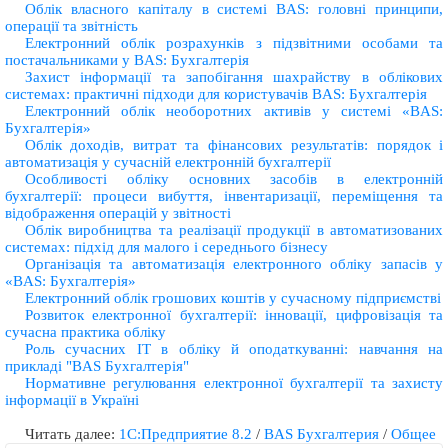
Облік власного капіталу в системі BAS: головні принципи,
операції та звітність
Електронний облік розрахунків з підзвітними особами та
постачальниками у BAS: Бухгалтерія
Захист інформації та запобігання шахрайству в облікових
системах: практичні підходи для користувачів BAS: Бухгалтерія
Електронний облік необоротних активів у системі «BAS:
Бухгалтерія»
Облік доходів, витрат та фінансових результатів: порядок і
автоматизація у сучасній електронній бухгалтерії
Особливості обліку основних засобів в електронній
бухгалтерії: процеси вибуття, інвентаризації, переміщення та
відображення операцій у звітності
Облік виробництва та реалізації продукції в автоматизованих
системах: підхід для малого і середнього бізнесу
Організація та автоматизація електронного обліку запасів у
«BAS: Бухгалтерія»
Електронний облік грошових коштів у сучасному підприємстві
Розвиток електронної бухгалтерії: інновації, цифровізація та
сучасна практика обліку
Роль сучасних IТ в обліку й оподаткуванні: навчання на
прикладі "BAS Бухгалтерія"
Нормативне регулювання електронної бухгалтерії та захисту
інформації в Україні
Читать далее:
1С:Предприятие 8.2
/
BAS Бухгалтерия
/
Общее