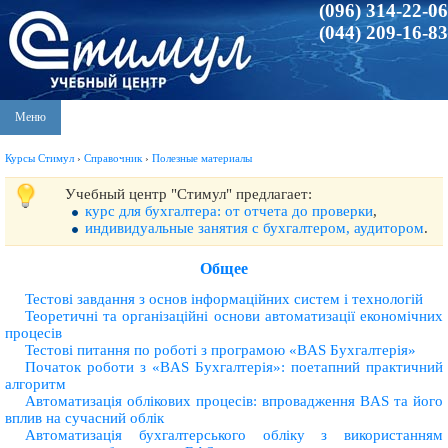
(096) 314-22-06
(044) 209-16-83
Меню
Курсы Стимул
›
Справочник
›
Полезные материалы
Учебный центр "Стимул" предлагает:
курс для бухгалтера: от отчета до проверки
,
индивидуальные занятия с бухгалтером, аудитором
.
Общее
Тестові завдання з основ інформаційних систем і технологій
Теоретичнi та органiзацiйнi основи автоматизацiї економiчних
процесiв
Тестові питання по роботі з програмою «BAS Бухгалтерія»
Початок роботи з «BAS Бухгалтерія»: поетапний практичний
алгоритм
Автоматизацiя облiкових процесiв: впровадження BAS та його
вплив на сучасний облiк
Автоматизація бухгалтерського обліку з використанням