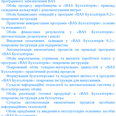
програмного забезпечення BAS
Облiк процесу виробництва в «BAS Бухгалтерiя»: приклад
складання калькуляцiї i документування витрат
Облік банківських операцій у програмі «BAS Бухгалтерія 8.2»:
покрокова інструкція
Практичне використання програми «BAS Бухгалтерія»: основи
та можливості
Облік фінансових результатів у «BAS Бухгалтерія»:
автоматизація, розрахунок і аналіз
Введення початкових залишків у «BAS Бухгалтерія 8.2»:
покрокова інструкція для підприємства
Автоматизація економічних процесів на прикладі програми
«BAS Бухгалтерія»
Облік нарахування, утримань та виплати заробітної плати у
програмі «BAS Бухгалтерія»: покрокова інструкція
Покроковий облік товарно-матеріальних цінностей у «BAS
Бухгалтерія»: практичний розгляд процесів
Формування бухгалтерської та податкової звітності в програмі
«BAS Бухгалтерія»: покрокова інструкція для випускників
Сучаснi iнформацiйнi технологiї та автоматизованi системи у
бухгалтерському облiку
Облiк реалiзацiї готової продукцiї в «BAS Бухгалтерiя»:
покрокова iнструкцiя для бухгалтера
Сучасна автоматизація економічних процесів засобами
інформаційних технологій
Облiк придбання та введення в експлуатацiю основних засобiв
у «BAS Бухгалтерiя»